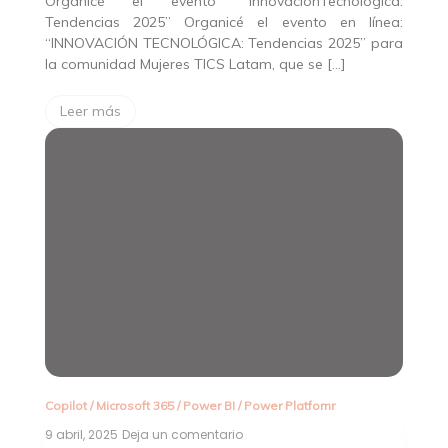
Organicé el evento “InnovaciónTecnológica:
Tendencias 2025” Organicé el evento en línea:
“INNOVACIÓN TECNOLÓGICA: Tendencias 2025” para
la comunidad Mujeres TICS Latam, que se […]
Leer más
Copilot
/
Microsoft 365
/
Power BI
/
Power Platfomr
9 abril, 2025
Deja un comentario
en