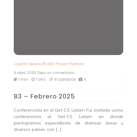
Copilot
/
Microsoft 365
/
Power Platfomr
9 abril, 2025
Deja un comentario
en
B3
1 min
1 año
41 palabras
4
–
Febrero
B3 – Febrero 2025
2025
Conferencista en el Get-CS Latam Fui invitada como
conferencista al Get-CS Latam en donde
participamos especialistas de diversas áreas y
diversos países, con […]