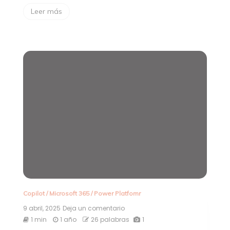
Leer más
Copilot
/
Microsoft 365
/
Power Platfomr
9 abril, 2025
Deja un comentario
en
A37
1 min
1 año
26 palabras
1
–