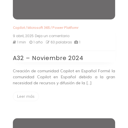
Copilot
/
Microsoft 365
/
Power Platfomr
9 abril, 2025
Deja un comentario
en
A32
1 min
1 año
63 palabras
1
–
Noviembre
A32 – Noviembre 2024
2024
Creación de comunidad Copilot en Español Formé la
comunidad Copilot en Español debido a la gran
necesidad de recursos y difusión de la […]
Leer más