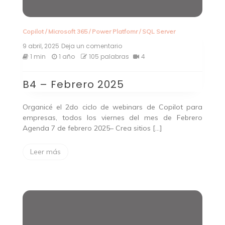
Copilot
/
Microsoft 365
/
Power Platfomr
/
SQL Server
9 abril, 2025
Deja un comentario
en
B4
1 min
1 año
105 palabras
4
–
Febrero
B4 – Febrero 2025
2025
Organicé el 2do ciclo de webinars de Copilot para
empresas, todos los viernes del mes de Febrero
Agenda 7 de febrero 2025– Crea sitios […]
Leer más