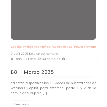
Copilot
/
Inteligencia Artificial
/
Microsoft 365
/
Power Platfomr
9 abril, 2025
Deja un comentario
en
B8
1 min
1 año
43 palabras
1
–
Marzo
B8 – Marzo 2025
2025
Ya están disponibles los 13 videos de nuestra serie de
webinars Copilot para empresa, parte 1 y 2 de la
comunidad Mujeres […]
Leer más