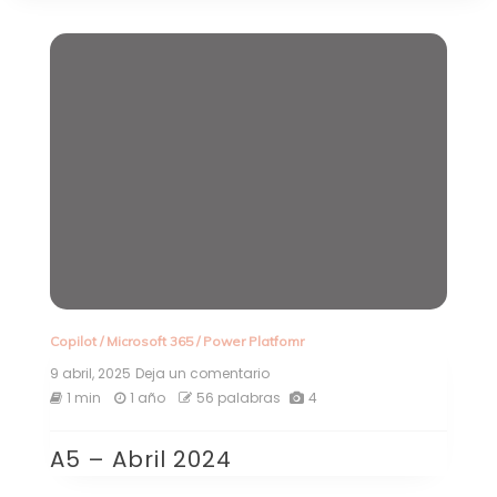
Copilot
/
Microsoft 365
/
Power Platfomr
9 abril, 2025
Deja un comentario
en
A5
1 min
1 año
56 palabras
4
–
Abril
A5 – Abril 2024
2024