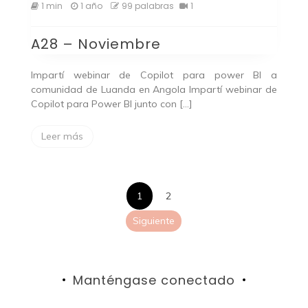
A28
1 min
1 año
99 palabras
1
–
Noviembre
A28 – Noviembre
Impartí webinar de Copilot para power BI a
comunidad de Luanda en Angola Impartí webinar de
Copilot para Power BI junto con […]
Leer más
Paginación
1
2
de
Siguiente
entradas
Manténgase conectado