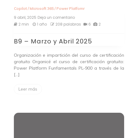
Copilot
/
Microsoft 365
/
Power Platfomr
9 abril, 2025
Deja un comentario
en
B9
2 min
1 año
208 palabras
6
2
–
Marzo
B9 – Marzo y Abril 2025
y
Abril
2025
Organización e impartición del curso de certificación
gratuito Organicé el curso de certificación gratuito:
Power Platform Funfamentals PL-900 a través de la
[…]
Leer más