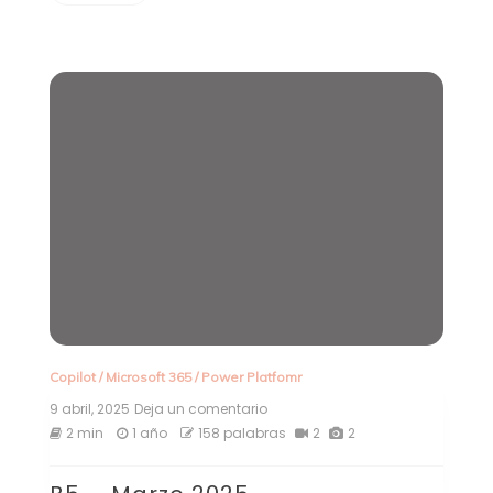
Copilot
/
Microsoft 365
/
Power Platfomr
9 abril, 2025
Deja un comentario
en
B5
2 min
1 año
158 palabras
2
2
–
Marzo
2025