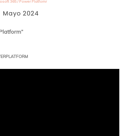
rosoft 365
/
Power Platfomr
– Mayo 2024
Platform”
OWERPLATFORM