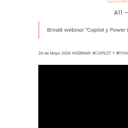
Copilot
/
Mic
A11 
Brindé webinar “Copilot y Power 
24 de Mayo 2024 WEBINAR: #COPILOT Y #P