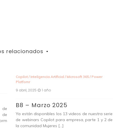
os relacionados
Copilot
/
Inteligencia Artificial
/
Microsoft 365
/
Power
Azu
Platfomr
Micr
9 abril, 2025
1 año
9 ab
B8 – Marzo 2025
G
 de
Me
Ya están disponibles los 13 videos de nuestra serie
o de
de webinars Copilot para empresa, parte 1 y 2 de
orm
Co-
la comunidad Mujeres […]
Cit