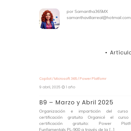
por
Samantha365MX
samanthavillarreal@hotmail.com
Artícul
Copilot
/
Microsoft 365
/
Power Platfomr
9 abril, 2025
1 año
B9 – Marzo y Abril 2025
apaciación de
Organización e impartición del curso
ividad y Copilot
certificación gratuito Organicé el curs
ontenidos de
certificación gratuito: Power Platf
n […]
Funfamentals PL-900 a través de la […]