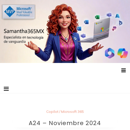
Saltar
al
contenido
Copilot
/
Microsoft 365
A24 – Noviembre 2024