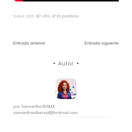
1 año
82 palabras
9 abril, 2025
Navegación
Entrada anterior
Entrada siguiente
de
Autor
entradas
por
Samantha365MX
samanthavillarreal@hotmail.com