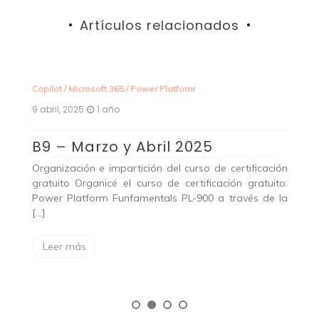
Artículos relacionados
Copilot
/
Microsoft 365
/
Power Platfomr
Copilot
/
9 abril, 2025
1 año
9 abril, 
B9 – Marzo y Abril 2025
B8 –
Organización e impartición del curso de certificación
Ya está
gratuito Organicé el curso de certificación gratuito:
webina
Power Platform Funfamentals PL-900 a través de la
comunid
[…]
Leer
Leer más