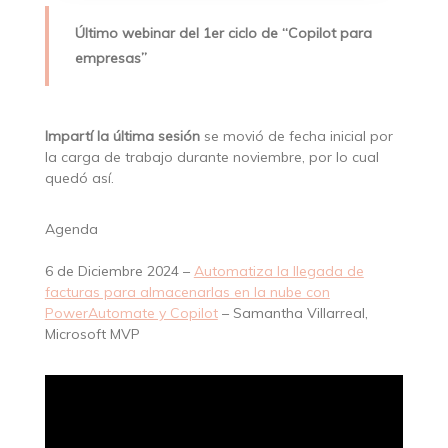
Último webinar del 1er ciclo de “Copilot para
empresas”
Impartí la última sesión
se movió de fecha inicial por
la carga de trabajo durante noviembre, por lo cual
quedó así.
Agenda
6 de Diciembre 2024 –
Automatiza la llegada de
facturas para almacenarlas en la nube con
PowerAutomate y Copilot
– Samantha Villarreal,
Microsoft MVP