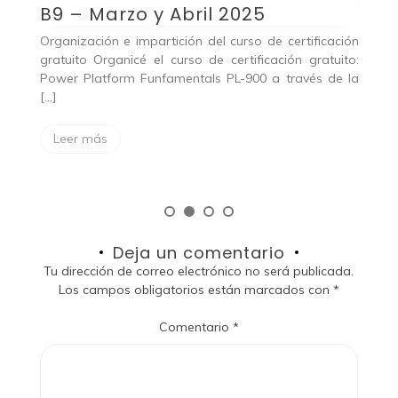
B9 – Marzo y Abril 2025
B
lot
Organización e impartición del curso de certificación
Ya
wer
gratuito Organicé el curso de certificación gratuito:
w
ra
Power Platform Funfamentals PL-900 a través de la
c
[…]
Leer más
Deja un comentario
Tu dirección de correo electrónico no será publicada.
Los campos obligatorios están marcados con
*
Comentario
*