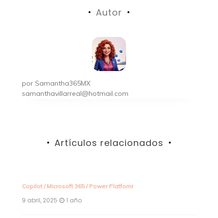
de
Autor
entradas
por
Samantha365MX
samanthavillarreal@hotmail.com
Artículos relacionados
Copilot
/
Microsoft 365
/
Power Platfomr
Co
9 abril, 2025
1 año
9 